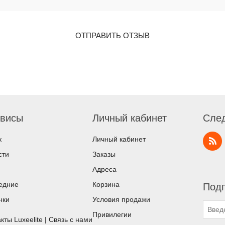
ОТПРАВИТЬ ОТЗЫВ
висы
Личный кабинет
След
к
Личный кабинет
сти
Заказы
Адреса
едние
Корзина
Подп
нки
Условия продажи
Привилегии
кты Luxeelite | Связь с нами